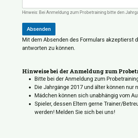
Hinweis: Bei Anmeldung zum Probetraining bitte den Jahrga
Absenden
A
Mit dem Absenden des Formulars akzeptierst 
lt
antworten zu können.
e
r
n
a
Hinweise bei der Anmeldung zum Probet
ti
v
Bitte bei der Anmeldung zum Probetrainin
e
Die Jahrgänge 2017 und älter können nur 
:
Mädchen können sich unabhängig vom A
Spieler, dessen Eltern gerne Trainer/Be
werden! Melden Sie sich bei uns!