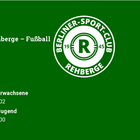
berge – Fußball
 Erwachsene
 02
 Jugend
 00