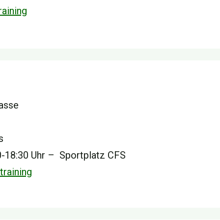
aining
lasse
s
00-18:30 Uhr – Sportplatz CFS
raining