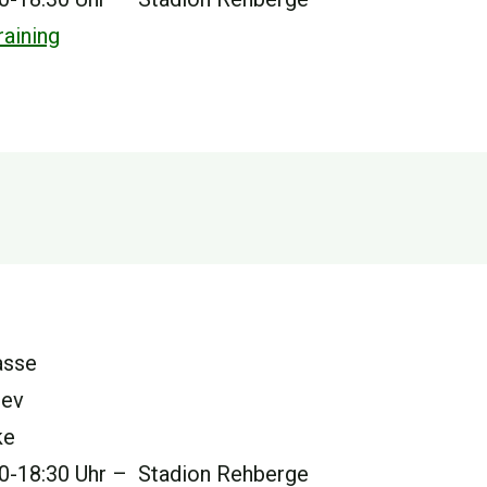
aining
asse
jev
ke
00-18:30 Uhr – Stadion Rehberge