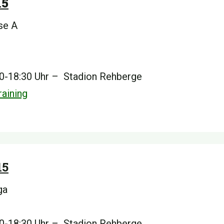
15
se A
00-18:30 Uhr – Stadion Rehberge
aining
15
ga
00-18:30 Uhr – Stadion Rehberge